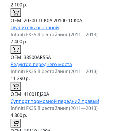
2 100
р.
ОЕМ:
20300-1CK0A 20100-1CK0A
Глушитель основной
Infiniti FX35 II рестайлинг (2011—2013)
7 400
р.
ОЕМ:
38500AR55A
Редуктор переднего моста
Infiniti FX35 II рестайлинг (2011—2013)
11 290
р.
ОЕМ:
41001EJ20A
Суппорт тормозной передний правый
Infiniti FX35 II рестайлинг (2011—2013)
4 800
р.
ОЕМ:
16119-JK20A