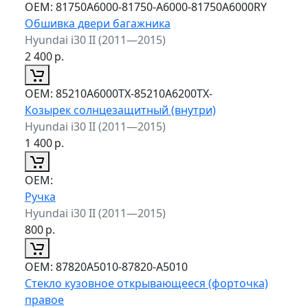
ОЕМ:
81750A6000-81750-A6000-81750A6000RY
Обшивка двери багажника
Hyundai i30 II (2011—2015)
2 400
р.
ОЕМ:
85210A6000TX-85210A6200TX-
Козырек солнцезащитный (внутри)
Hyundai i30 II (2011—2015)
1 400
р.
ОЕМ:
Ручка
Hyundai i30 II (2011—2015)
800
р.
ОЕМ:
87820A5010-87820-A5010
Стекло кузовное открывающееся (форточка)
правое