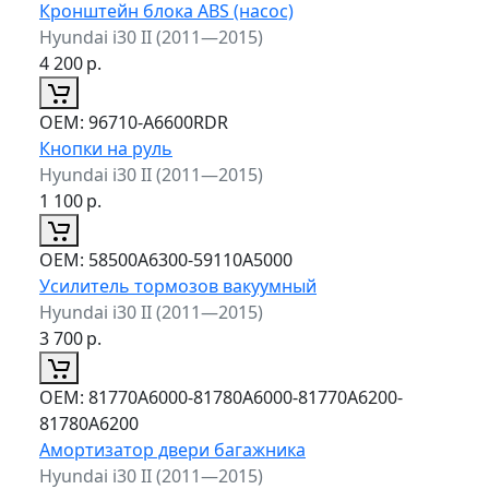
Кронштейн блока ABS (насос)
Hyundai i30 II (2011—2015)
4 200
р.
ОЕМ:
96710-A6600RDR
Кнопки на руль
Hyundai i30 II (2011—2015)
1 100
р.
ОЕМ:
58500A6300-59110A5000
Усилитель тормозов вакуумный
Hyundai i30 II (2011—2015)
3 700
р.
ОЕМ:
81770A6000-81780A6000-81770A6200-
81780A6200
Амортизатор двери багажника
Hyundai i30 II (2011—2015)