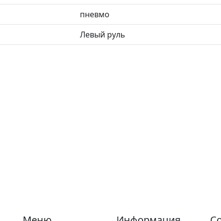
пневмо
Левый руль
Меню
Информация
Со