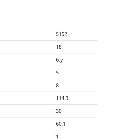
5152
18
б.у
5
8
114.3
30
60.1
1